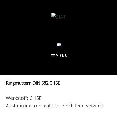
Skip
Skip
Skip
to
to
to
content
primary
footer
sidebar
Ringmuttern DIN 582 C 15E
Werkstoff: C 15E
Ausführung: roh, galv. verzinkt, feuerverzinkt