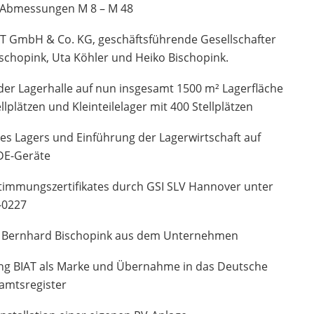
 Abmessungen M 8 – M 48
AT GmbH & Co. KG, geschäftsführende Gesellschafter
chopink, Uta Köhler und Heiko Bischopink.
der Lagerhalle auf nun insgesamt 1500 m² Lagerfläche
llplätzen und Kleinteilelager mit 400 Stellplätzen
s Lagers und Einführung der Lagerwirtschaft auf
DE-Geräte
timmungszertifikates durch GSI SLV Hannover unter
-0227
n Bernhard Bischopink aus dem Unternehmen
ung BIAT als Marke und Übernahme in das Deutsche
amtsregister