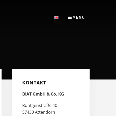
Primary
Sidebar
KONTAKT
BIAT GmbH & Co. KG
Röntgenstraße 40
57439 Attendorn