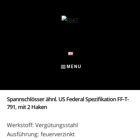
Skip
Skip
Skip
to
to
to
content
primary
footer
sidebar
Spannschlösser ähnl. US Federal Spezifikation FF-T-
791, mit 2 Haken
Werkstoff: Vergütungsstahl
Ausführung: feuerverzinkt