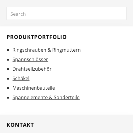
Primary
Search
Sidebar
PRODUKTPORTFOLIO
Ringschrauben & Ringmuttern
Spannschlösser
Drahtseilzubehör
Schäkel
Maschinenbauteile
Spannelemente & Sonderteile
KONTAKT