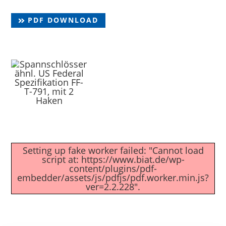
PDF DOWNLOAD
Setting up fake worker failed: "Cannot load
script at: https://www.biat.de/wp-
content/plugins/pdf-
embedder/assets/js/pdfjs/pdf.worker.min.js?
ver=2.2.228".