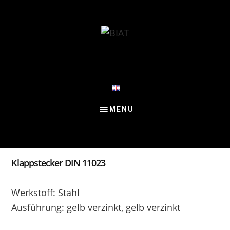
Skip
Skip
Skip
to
to
to
content
primary
footer
sidebar
Klappstecker DIN 11023
Werkstoff: Stahl
Ausführung: gelb verzinkt, gelb verzinkt